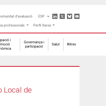
Icon
omunitat d'avaluació
Select
menu
your
xa professionals
Perfil Xarxa
language
pació i
Governança i
omoció
Salut
Altres
participació
nòmica
o Local de