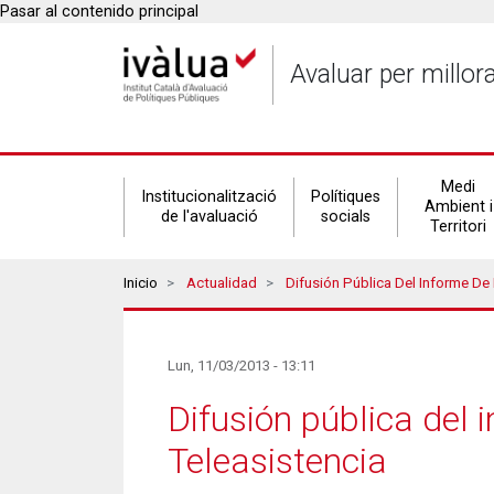
Pasar al contenido principal
Avaluar per millor
Secondary
Medi
Institucionalització
Polítiques
Ambient i
de l'avaluació
socials
Territori
navigation
Breadcrumbs
Inicio
Actualidad
Difusión Pública Del Informe De Evaluació
Lun, 11/03/2013 - 13:11
Difusión pública del 
Teleasistencia