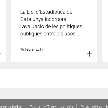
La Llei d’Estadística de
Catalunya incorpora
l’avaluació de les polítiques
públiques entre els usos...
16 febrer 2017
la amb Ivàlua
Portal de Transparència
Protecció de d