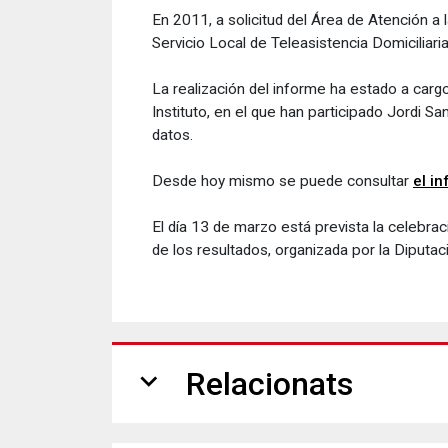
En 2011, a solicitud del Área de Atención a
Servicio Local de Teleasistencia Domiciliaria
La realización del informe ha estado a cargo
Instituto, en el que han participado Jordi Sa
datos.
Desde hoy mismo se puede consultar
el i
El día 13 de marzo está prevista la celebraci
de los resultados, organizada por la Diputaci
expand_more
Relacionats