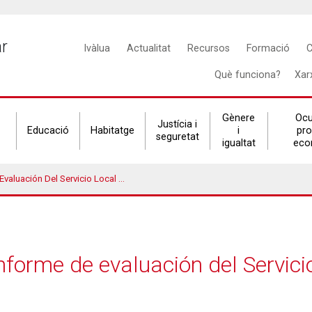
Main
ar
Ivàlua
Actualitat
Recursos
Formació
C
navigation
Què funciona?
Xar
Gènere
Ocu
Justícia i
Educació
Habitatge
i
pr
seguretat
igualtat
eco
n Del Servicio Local De Teleasistencia
informe de evaluación del Servici