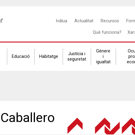
Main
ar
Ivàlua
Actualitat
Recursos
For
navigation
Què funciona?
Xar
Gènere
Ocu
Justícia i
Educació
Habitatge
i
pr
seguretat
igualtat
eco
Caballero