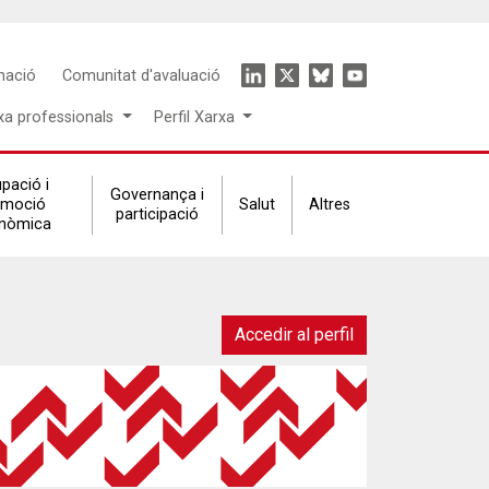
Icon
mació
Comunitat d'avaluació
menu
xa professionals
Perfil Xarxa
pació i
Governança i
omoció
Salut
Altres
participació
nòmica
Accedir al perfil