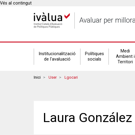
Vés al contingut
Avaluar per millor
Secondary
Medi
Institucionalització
Polítiques
Ambient i
de l'avaluació
socials
Territori
navigation
Breadcrumbs
Inici
User
Lgocari
Laura González 