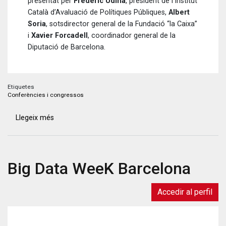
presentat per
Frederic Udina
, president de l’Institut
Català d’Avaluació de Polítiques Públiques,
Albert
Soria
, sotsdirector general de la Fundació “la Caixa”
i
Xavier Forcadell
, coordinador general de la
Diputació de Barcelona.
Etiquetes
Conferències i congressos
Llegeix més
sobre
Disponibles
els
materials
Big Data WeeK Barcelona
de
la
Jornada:
Accedir al perfil
“L’avaluació
de
polítiques