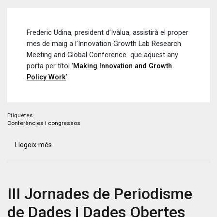
Frederic Udina, president d’Ivàlua, assistirà el proper
mes de maig a l’Innovation Growth Lab Research
Meeting and Global Conference que aquest any
porta per títol ‘
Making Innovation and Growth
Policy Work
’.
Etiquetes
Conferències i congressos
Llegeix més
sobre
Ivàlua
assistirà
a
III Jornades de Periodisme
l’Innovation
Growth
de Dades i Dades Obertes
Lab