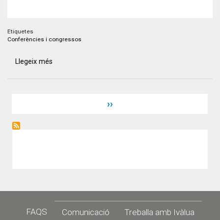
Etiquetes
Conferències i congressos
Llegeix més
sobre
Ivàlua
participa
a
Paginació
Pàgina
››
l’International
següent
Workshop
Evaluating
Forest
Conservation
Initiatives
Footer
FAQS
Comunicació
Treballa amb Ivàlua