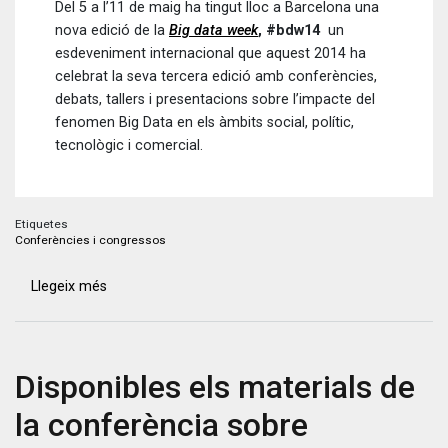
Del 5 a l’11 de maig ha tingut lloc a Barcelona una
nova edició de la
Big data week
, #bdw14
un
esdeveniment internacional que aquest 2014 ha
celebrat la seva tercera edició amb conferències,
debats, tallers i presentacions sobre l’impacte del
fenomen Big Data en els àmbits social, polític,
tecnològic i comercial.
Etiquetes
Conferències i congressos
Llegeix més
sobre
Big
Data
WeeK
Disponibles els materials de
Barcelona
la conferència sobre