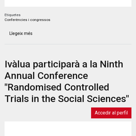
Etiquetes
Conferències i congressos
Llegeix més
sobre
I
Congrés
de
Ivàlua participarà a la Ninth
Govern
Digital
Annual Conference
"Randomised Controlled
Trials in the Social Sciences"
Accedir al perfil