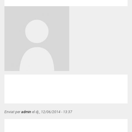
en
l’àmbit
local:
una
assignatura
pendent
per
a
la
innovació
social”
Enviat per
admin
el
dj., 12/06/2014 - 13:37