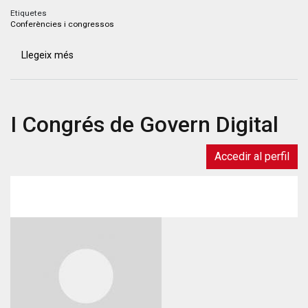
Etiquetes
Conferències i congressos
Llegeix més
sobre
Diàlegs
Ivàlua-
Macaya
I Congrés de Govern Digital
sobre
política
i
Accedir al perfil
coneixement