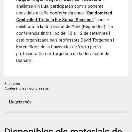
analistes d’ivàlua, participaran com a ponents
convidats a la 9a conferència anual “
Randomised
Controlled Trials in the Social Sciences
” que se
celebrarà a la Universitat de York (Regne Unit). La
conferència tindrà lloc del 10 al 12 de setembre i
està organitzada pels professors David Torgerson i
Karen Bloor, de la Universitat de York i per la
professora Carole Torgerson de la Universitat de
Durham.
Etiquetes
Conferències i congressos
Llegeix més
sobre
Ivàlua
participarà
a
Disponibles els materials de
la