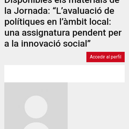
Ninth
la Jornada: “L’avaluació de
Annual
Conference
polítiques en l’àmbit local:
"Randomised
una assignatura pendent per
Controlled
Trials
a la innovació social”
in
the
Accedir al perfil
Social
Sciences"