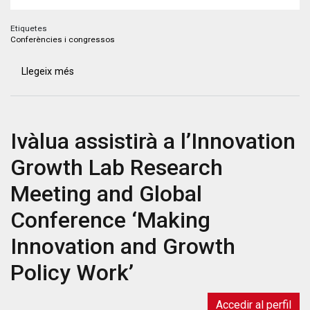
Etiquetes
Conferències i congressos
Llegeix més
sobre
II
Congrés
de
Ivàlua assistirà a l’Innovation
Govern
Digital
Growth Lab Research
Meeting and Global
Conference ‘Making
Innovation and Growth
Policy Work’
Accedir al perfil