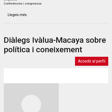
Conferències i congressos
Llegeix més
sobre
III
Jornades
de
Diàlegs Ivàlua-Macaya sobre
Periodisme
de
política i coneixement
Dades
i
Dades
Accedir al perfil
Obertes