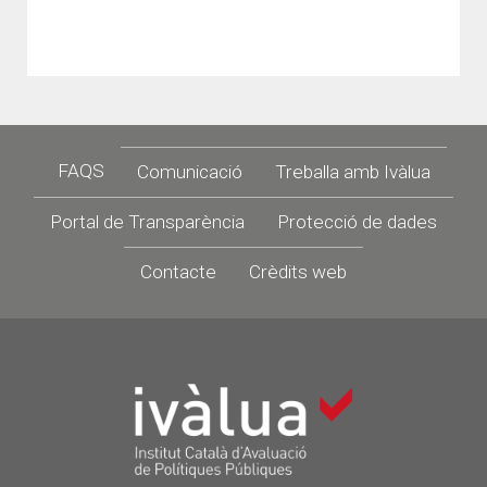
Footer
FAQS
Comunicació
Treballa amb Ivàlua
Portal de Transparència
Protecció de dades
Contacte
Crèdits web