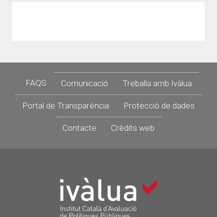
Footer
FAQS
Comunicació
Treballa amb Ivàlua
Portal de Transparència
Protecció de dades
Contacte
Crèdits web