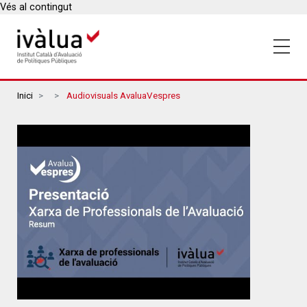
Vés al contingut
Breadcrumbs
Inici
Audiovisuals AvaluaVespres