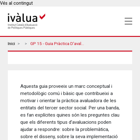
Vés al contingut
Breadcrumbs
Inici
GP 15 - Guia Pràctica D'avaluació De Programes Del Tercer Sector Social
Aquesta guia proveeix un marc conceptual i
metodològic comú i bàsic que contribueixi a
motivar i orientar la pràctica avaluadora de les
entitats del tercer sector social. Per una banda,
es fan explícites quines són les preguntes clau
que els diferents tipus d’avaluacions poden
ajudar a respondre: sobre la problemàtica,
sobre el disseny, sobre la seva implementació