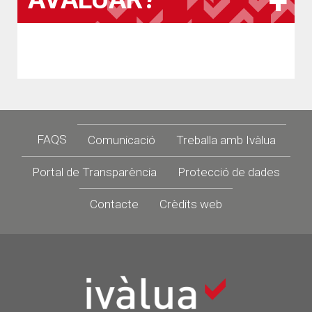
Footer
FAQS
Comunicació
Treballa amb Ivàlua
Portal de Transparència
Protecció de dades
Contacte
Crèdits web