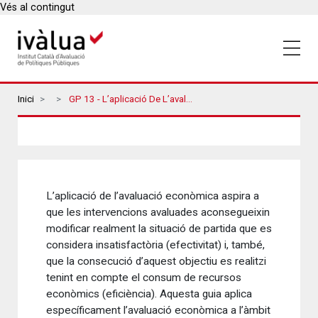
Vés al contingut
Breadcrumbs
Inici
GP 13 - L’aplicació De L’avaluació Econòmica En L’àmbit Dels Serveis Socials. Una Guia Introductòria
L’aplicació de l’avaluació econòmica aspira a
que les intervencions avaluades aconsegueixin
modificar realment la situació de partida que es
considera insatisfactòria (efectivitat) i, també,
que la consecució d’aquest objectiu es realitzi
tenint en compte el consum de recursos
econòmics (eficiència). Aquesta guia aplica
específicament l’avaluació econòmica a l’àmbit