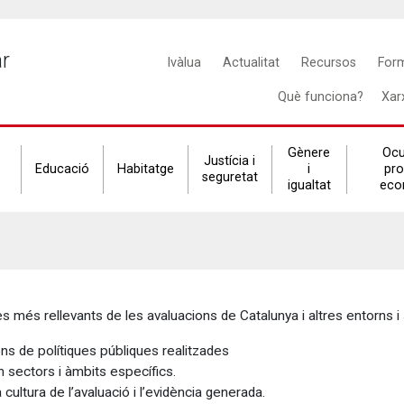
Main
ar
Ivàlua
Actualitat
Recursos
For
navigation
Què funciona?
Xar
Gènere
Ocu
Justícia i
Educació
Habitatge
i
pr
seguretat
igualtat
eco
s més rellevants de les avaluacions de Catalunya i altres entorns i 
ns de polítiques públiques realitzades
 sectors i àmbits específics.
ultura de l’avaluació i l’evidència generada.