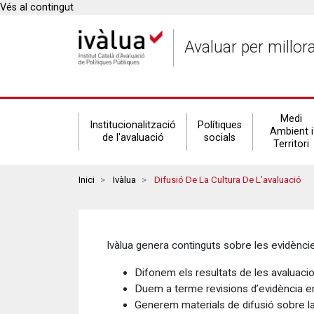
Vés al contingut
Avaluar per millor
Secondary
Medi
Institucionalització
Polítiques
Ambient i
de l'avaluació
socials
Territori
navigation
Breadcrumbs
Inici
Ivàlua
Difusió De La Cultura De L’avaluació
Ivàlua genera continguts sobre les evidèncie
Difonem els resultats de les avaluacio
Duem a terme revisions d’evidència en
Generem materials de difusió sobre la c