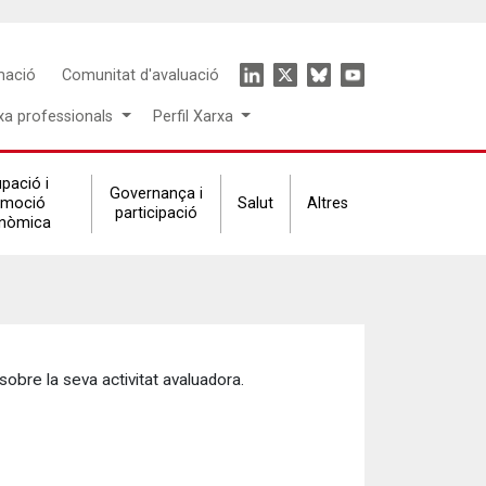
Icon
mació
Comunitat d'avaluació
menu
xa professionals
Perfil Xarxa
pació i
Governança i
omoció
Salut
Altres
participació
nòmica
sobre la seva activitat avaluadora.