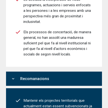
programes, actuacions i serveis enfocats
a les persones i a les empreses amb una
perspectiva més gran de proximitat i
inclusivitat.
Els processos de concertació, de manera
general, no han assolit una maduresa
suficient pel que fa al nivell institucional ni
pel que fa al nivell d’actors econòmics i
socials de segon nivell locals.
expand_more
Recomanacions
Mantenir els projectes territorials que
actualment estan essent subvencionats ja