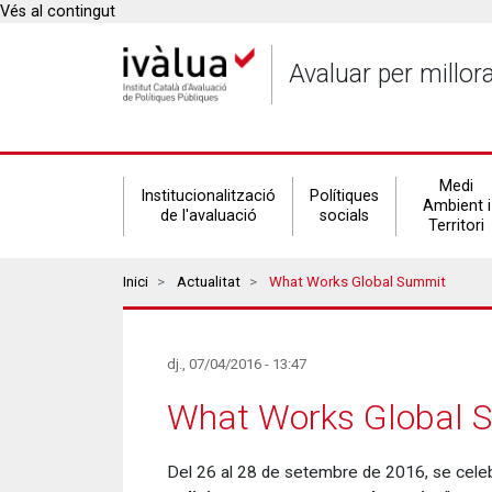
Vés al contingut
Avaluar per millor
Secondary
Medi
Institucionalització
Polítiques
Ambient i
de l'avaluació
socials
Territori
navigation
Breadcrumbs
Inici
Actualitat
What Works Global Summit
dj., 07/04/2016 - 13:47
What Works Global 
Del 26 al 28 de setembre de 2016, se cele