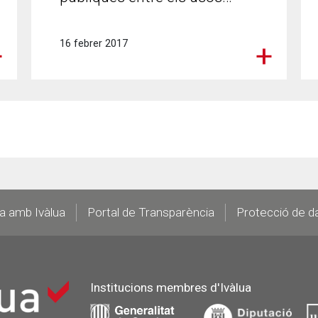
16 febrer 2017
la amb Ivàlua
Portal de Transparència
Protecció de d
Institucions membres d'Ivàlua