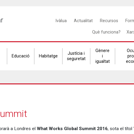
Main
ar
Ivàlua
Actualitat
Recursos
For
navigation
Què funciona?
Xar
Gènere
Ocu
Justícia i
Educació
Habitatge
i
pr
seguretat
igualtat
eco
Summit
brarà a Londres el
What Works Global Summit 2016
, sota el títol 