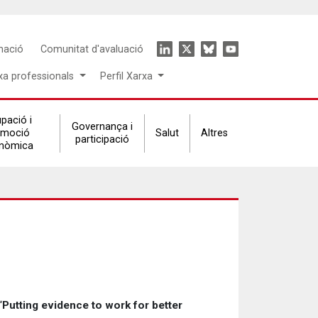
Icon
mació
Comunitat d'avaluació
menu
xa professionals
Perfil Xarxa
pació i
Governança i
omoció
Salut
Altres
participació
nòmica
“
Putting evidence to work for better