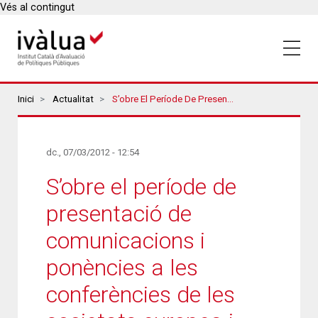
Vés al contingut
Breadcrumbs
Inici
Actualitat
S’obre El Període De Presentació De Comunicacions I Ponències A Les Conferències De Les Societats Europea I Americana D’avaluació
dc., 07/03/2012 - 12:54
S’obre el període de
presentació de
comunicacions i
ponències a les
conferències de les