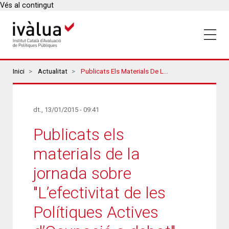
Vés al contingut
Breadcrumbs
Inici
Actualitat
Publicats Els Materials De La Jornada Sobre "L’efectivitat De Les Polítiques Actives D’Ocupació A Debat"
dt., 13/01/2015 - 09:41
Publicats els
materials de la
jornada sobre
"L’efectivitat de les
Polítiques Actives