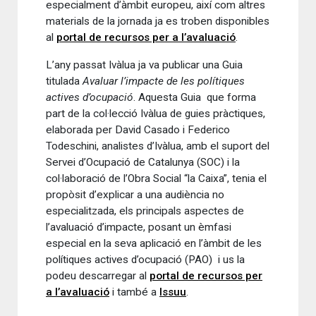
especialment d’àmbit europeu, així com altres
materials de la jornada ja es troben disponibles
al
portal de recursos per a l’avaluació
.
L’any passat Ivàlua ja va publicar una Guia
titulada
Avaluar l’impacte de les polítiques
actives d’ocupació
. Aquesta Guia que forma
part de la col·lecció Ivàlua de guies pràctiques,
elaborada per David Casado i Federico
Todeschini, analistes d’Ivàlua, amb el suport del
Servei d’Ocupació de Catalunya (SOC) i la
col·laboració de l’Obra Social “la Caixa”, tenia el
propòsit d’explicar a una audiència no
especialitzada, els principals aspectes de
l’avaluació d’impacte, posant un èmfasi
especial en la seva aplicació en l’àmbit de les
polítiques actives d’ocupació (PAO) i us la
podeu descarregar al
portal de recursos per
a l’avaluació
i també a
Issuu
.