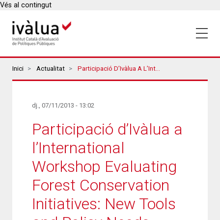
Vés al contingut
Breadcrumbs
Inici
Actualitat
Participació D’Ivàlua A L’International Workshop Evaluating Forest Conservation Initiatives: New Tools And Policy Needs
dj., 07/11/2013 - 13:02
Participació d’Ivàlua a
l’International
Workshop Evaluating
Forest Conservation
Initiatives: New Tools