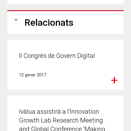
expand_more
Relacionats
II Congrés de Govern Digital
12 gener 2017
Ivàlua assistirà a l’Innovation
Growth Lab Research Meeting
and Global Conference ‘Making…