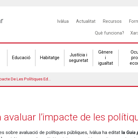
Main
ar
Ivàlua
Actualitat
Recursos
For
navigation
Què funciona?
Xar
Gènere
Ocu
Justícia i
Educació
Habitatge
i
pr
seguretat
igualtat
eco
 De Les Polítiques Educatives
avaluar l’impacte de les polítiq
es sobre avaluació de polítiques públiques, Ivàlua ha editat
la
Guia 