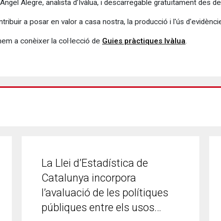
Àngel Alegre, analista d’Ivàlua, i descarregable gratuïtament des d
ribuir a posar en valor a casa nostra, la producció i l'ús d'evidènci
mem a conèixer la col·lecció de
Guies pràctiques Ivàlua
.
La Llei d’Estadística de
Catalunya incorpora
l’avaluació de les polítiques
públiques entre els usos…