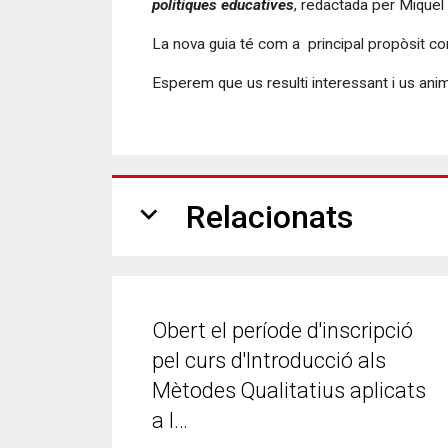
polítiques educatives
, redactada per Miquel 
La nova guia té com a principal propòsit cont
Esperem que us resulti interessant i us ani
expand_more
Relacionats
Obert el període d'inscripció
pel curs d'Introducció als
Mètodes Qualitatius aplicats
a l…