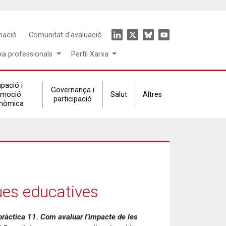
Icon
mació
Comunitat d'avaluació
menu
xa professionals
Perfil Xarxa
pació i
Governança i
omoció
Salut
Altres
participació
nòmica
ues educatives
pràctica 11. Com avaluar l’impacte de les