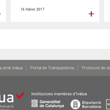
16 febrer 2017
la amb Ivàlua
Portal de Transparència
Protecció de d
Institucions membres d'Ivàlua