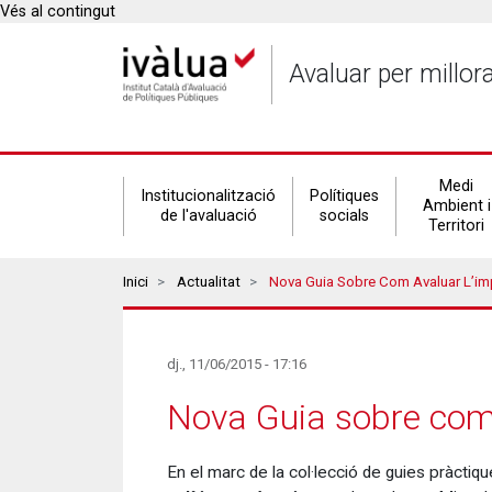
Vés al contingut
Avaluar per millor
Secondary
Medi
Institucionalització
Polítiques
Ambient i
de l'avaluació
socials
Territori
navigation
Breadcrumbs
Inici
Actualitat
Nova Guia Sobre Com Avaluar L’impacte
dj., 11/06/2015 - 17:16
Nova Guia sobre com 
En el marc de la col·lecció de guies pràctiqu