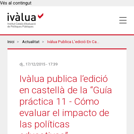
Vés al contingut
Breadcrumbs
Inici
Actualitat
Ivàlua Publica L’edició En Castellà De La “Guía Práctica 11 - Cómo Evaluar El Impacto De Las Políticas Educativas”
dj., 17/12/2015 - 17:39
Ivàlua publica l’edició
en castellà de la “Guía
práctica 11 - Cómo
evaluar el impacto de
las políticas