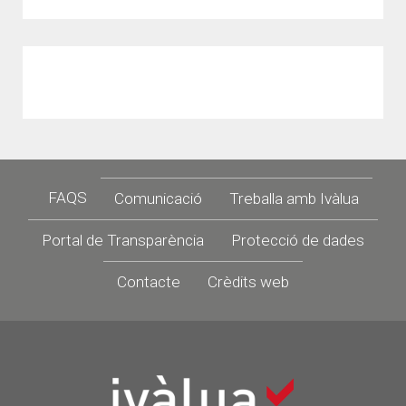
Footer
FAQS
Comunicació
Treballa amb Ivàlua
Portal de Transparència
Protecció de dades
Contacte
Crèdits web