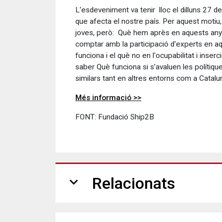
L’esdeveniment va tenir lloc el dilluns 27 de
que afecta el nostre país. Per aquest motiu, 
joves, però: Què hem après en aquests anys?
comptar amb la participació d'experts en a
funciona i el què no en l'ocupabilitat i inser
saber Què funciona si s’avaluen les polítiq
similars tant en altres entorns com a Catalu
Més informació >>
FONT: Fundació Ship2B
expand_more
Relacionats