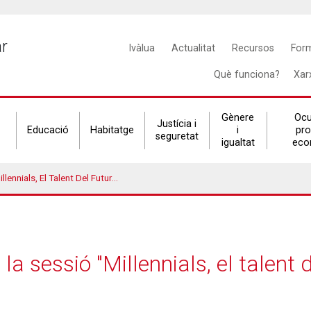
Main
ar
Ivàlua
Actualitat
Recursos
For
navigation
Què funciona?
Xar
Gènere
Ocu
Justícia i
Educació
Habitatge
i
pr
seguretat
igualtat
eco
 Talent Del Futur" De La Fundació Ship2B
la sessió "Millennials, el talent d