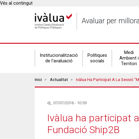
Vés al contingut
Avaluar per millor
Secondary
Medi
Institucionalització
Polítiques
Ambient i
de l'avaluació
socials
Territori
navigation
Breadcrumbs
Inici
Actualitat
Ivàlua Ha Participat A La Sessió "Millennials, El
dj., 07/07/2016 - 10:59
Ivàlua ha participat a 
Fundació Ship2B