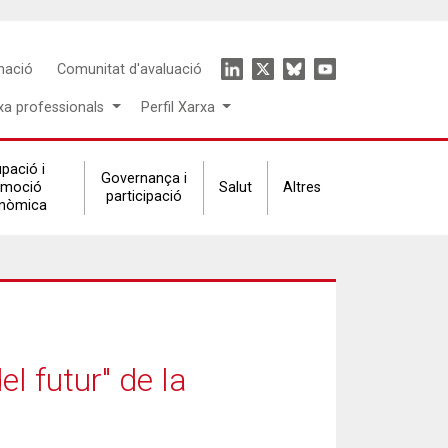
Icon
mació
Comunitat d'avaluació
menu
xa professionals
Perfil Xarxa
pació i
Governança i
omoció
Salut
Altres
participació
nòmica
el futur" de la