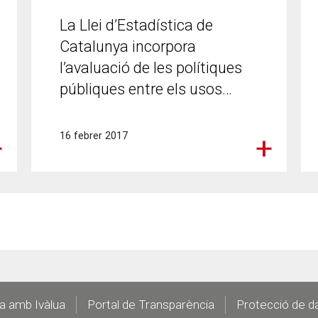
La Llei d’Estadística de
Catalunya incorpora
l’avaluació de les polítiques
públiques entre els usos…
16 febrer 2017
la amb Ivàlua
Portal de Transparència
Protecció de d