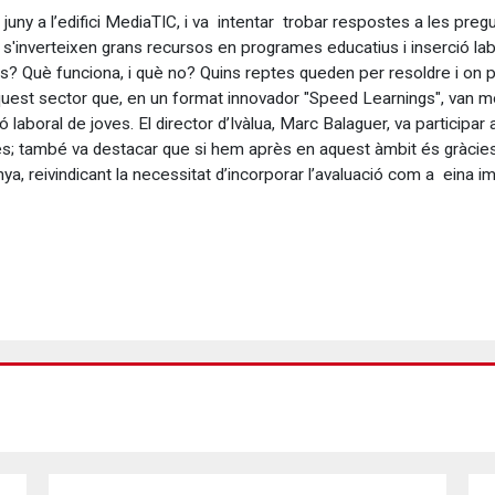
 juny a l’edifici MediaTIC, i va intentar trobar respostes a les pre
s'inverteixen grans recursos en programes educatius i inserció labor
 Què funciona, i què no? Quins reptes queden per resoldre i on pot
quest sector que, en un format innovador "Speed Learnings", van m
ció laboral de joves. El director d’Ivàlua, Marc Balaguer, va participa
ues; també va destacar que si hem après en aquest àmbit és gràcies
nya, reivindicant la necessitat d’incorporar l’avaluació com a eina 