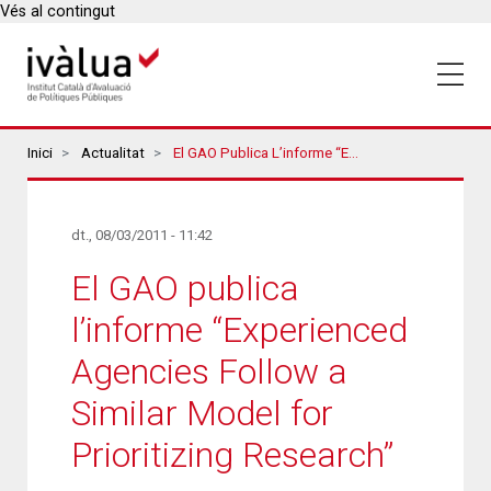
Vés al contingut
Breadcrumbs
Inici
Actualitat
El GAO Publica L’informe “Experienced Agencies Follow A Similar Model For Prioritizing Research”
dt., 08/03/2011 - 11:42
El GAO publica
l’informe “Experienced
Agencies Follow a
Similar Model for
Prioritizing Research”