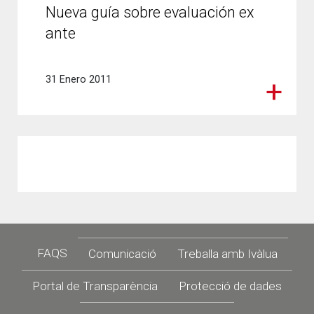
Nueva guía sobre evaluación ex
ante
31 Enero 2011
Footer
FAQS
Comunicació
Treballa amb Ivàlua
Portal de Transparència
Protecció de dades