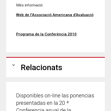
Més informació:
Web de l'Associació Americana d’Avaluació
Programa de la Conferència 2010
expand_more
Relacionats
Disponibles on-line las ponencias
presentadas en la 20 ª
Conferencia anual de la