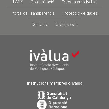
Footer
FAQS
Comunicació
Treballa amb Ivàlua
Portal de Transparència
Protecció de dades
Contacte
Crèdits web
Institucions membres d'Ivàlua