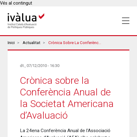
Vés al contingut
Breadcrumbs
Inici
Actualitat
Crònica Sobre La Conferència Anual De La Societat Americana D’Avaluació
dt., 07/12/2010 - 16:30
Crònica sobre la
Conferència Anual de
la Societat Americana
d’Avaluació
La 24ena Conferència Anual de l'Associació