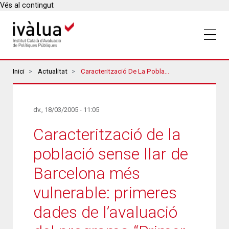
Vés al contingut
Breadcrumbs
Inici
Actualitat
Caracterització De La Població Sense Llar De Barcelona Més Vulnerable: Primeres Dades De L’avaluació Del Programa “Primer La Llar”
dv., 18/03/2005 - 11:05
Caracterització de la
població sense llar de
Barcelona més
vulnerable: primeres
dades de l’avaluació