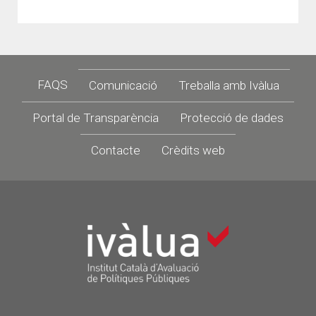
Footer
FAQS
Comunicació
Treballa amb Ivàlua
Portal de Transparència
Protecció de dades
Contacte
Crèdits web