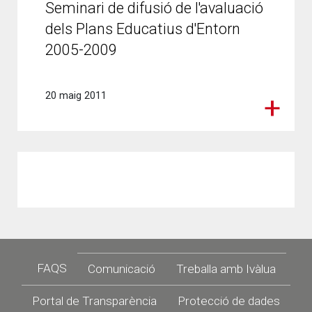
Seminari de difusió de l'avaluació
dels Plans Educatius d'Entorn
2005-2009
20 maig 2011
Footer
FAQS
Comunicació
Treballa amb Ivàlua
Portal de Transparència
Protecció de dades