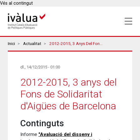
Vés al contingut
Breadcrumbs
Inici
Actualitat
2012-2015, 3 Anys Del Fons De Solidaritat D'Aigües De Barcelona
dl., 14/12/2015 - 01:00
2012-2015, 3 anys del
Fons de Solidaritat
d'Aigües de Barcelona
Continguts
Informe
"Avaluació del disseny i