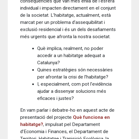
conseqüències que van més enllà de l’esfera
individual i impacten directament en el conjunt
de la societat. L’habitatge, actualment, està
marcat per un problema d’assequibilitat i
exclusió residencial i és un dels desafiaments
més urgents que afronta la nostra societat.
Què implica, realment, no poder
accedir a un habitatge adequat a
Catalunya?
Quines estratègies són necessàries
per afrontar la crisi de l’habitatge?
I, especialment, com pot l’evidència
ajudar a dissenyar solucions més
eficaces i justes?
En vam parlar i debatre-ho en aquest acte de
presentació del projecte
Què funciona en
habitatge?
, impulsat pel Departament
d’Economia i Finances, el Departament de
Territori, Habitatge i Tranisició Ecològica, la