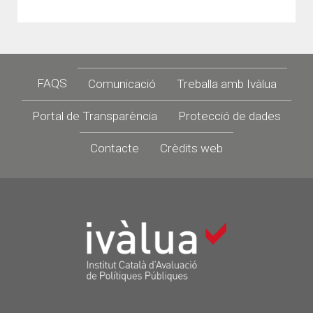
Footer
FAQS
Comunicació
Treballa amb Ivàlua
Portal de Transparència
Protecció de dades
Contacte
Crèdits web