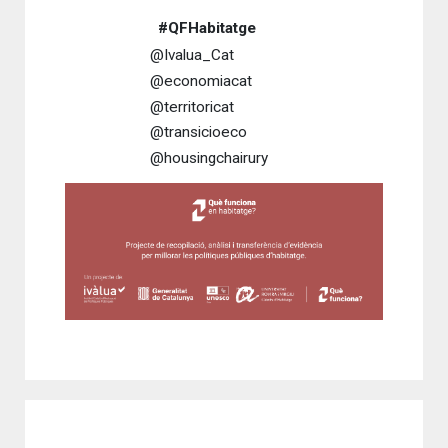
#QFHabitatge
@Ivalua_Cat
@economiacat
@territoricat
@transicioeco
@housingchairury