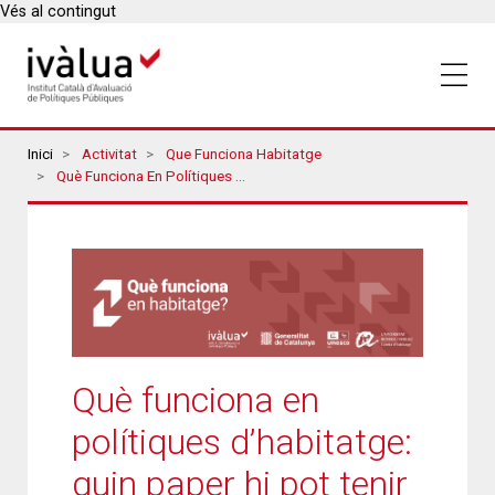
Vés al contingut
Breadcrumbs
Inici
Activitat
Que Funciona Habitatge
Què Funciona En Polítiques D’habitatge: Quin Paper Hi Pot Tenir L’evidència?
Què funciona en
polítiques d’habitatge:
quin paper hi pot tenir