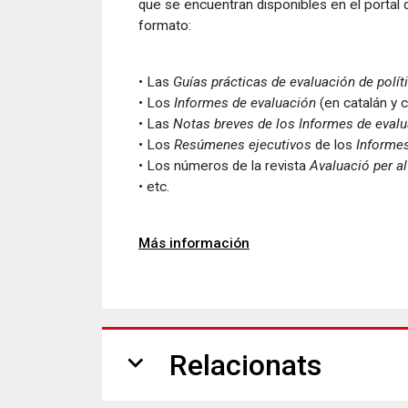
que se encuentran disponibles en el portal 
formato:
• Las
Guías prácticas de evaluación de polít
• Los
Informes de evaluación
(en catalán y c
• Las
Notas breves de los Informes de eval
• Los
Resúmenes ejecutivos
de los
Informes
• Los números de la revista
Avaluació per a
• etc.
Más información
expand_more
Relacionats