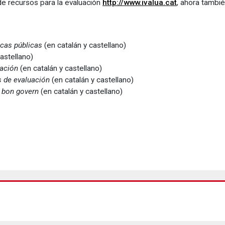
de recursos para la evaluación
http://www.ivalua.cat
, ahora tambi
icas públicas
(en catalán y castellano)
astellano)
uación
(en catalán y castellano)
 de evaluación
(en catalán y castellano)
l bon govern
(en catalán y castellano)