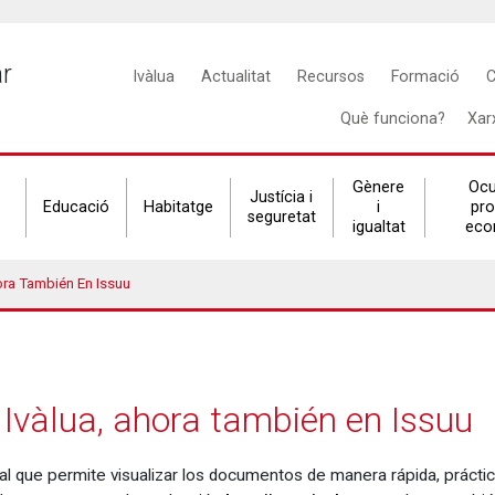
Main
ar
Ivàlua
Actualitat
Recursos
Formació
C
navigation
Què funciona?
Xar
Gènere
Ocu
Justícia i
Educació
Habitatge
i
pr
seguretat
igualtat
eco
ora También En Issuu
 Ivàlua, ahora también en Issuu
al que permite visualizar los documentos de manera rápida, práctica