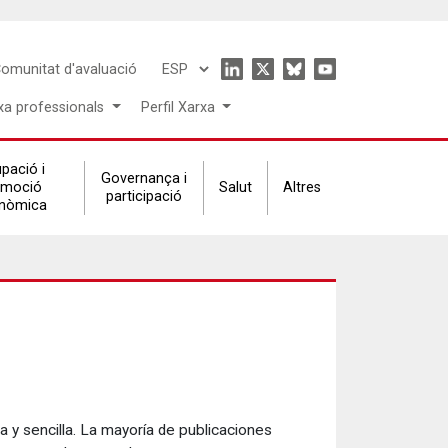
Icon
omunitat d'avaluació
Select
menu
your
xa professionals
Perfil Xarxa
language
pació i
Governança i
omoció
Salut
Altres
participació
nòmica
 y sencilla.
La mayoría de publicaciones