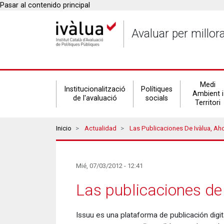
Pasar al contenido principal
Avaluar per millor
Secondary
Medi
Institucionalització
Polítiques
Ambient i
de l'avaluació
socials
Territori
navigation
Breadcrumbs
Inicio
Actualidad
Las Publicaciones De Ivàlua, Ah
Mié, 07/03/2012 - 12:41
Las publicaciones de
Issuu es una plataforma de publicación digit