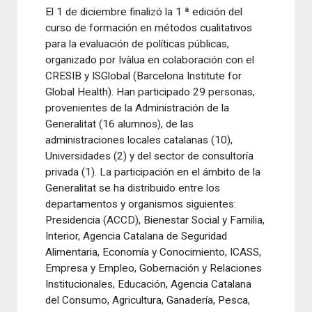
El 1
de diciembre
finalizó
la 1 ª edición
del
curso
de formación en
métodos
cualitativos
para
la evaluación
de políticas
públicas
,
organizado por
Ivàlua
en colaboración
con el
CRESIB
y
ISGlobal
(
Barcelona
Institute for
Global
Health
)
.
Han participado
29 personas
,
provenientes
de la Administración de
la
Generalitat
(16
alumnos
)
,
de las
administraciones
locales
catalanas
(10)
,
Universidades
(2)
y del sector
de consultoría
privada
(1)
.
La participación
en el ámbito de
la
Generalitat se ha
distribuido
entre los
departamentos
y
organismos
siguientes
:
Presidencia
(
ACCD
)
,
Bienestar Social
y
Familia
,
Interior
,
Agencia
Catalana de Seguridad
Alimentaria
,
Economía
y
Conocimiento
,
ICASS
,
Empresa y
Empleo,
Gobernación y
R
elaciones
Institucionales
, Educación,
Agencia Catalana
del Consumo
,
Agricultura, Ganadería
,
Pesca
,