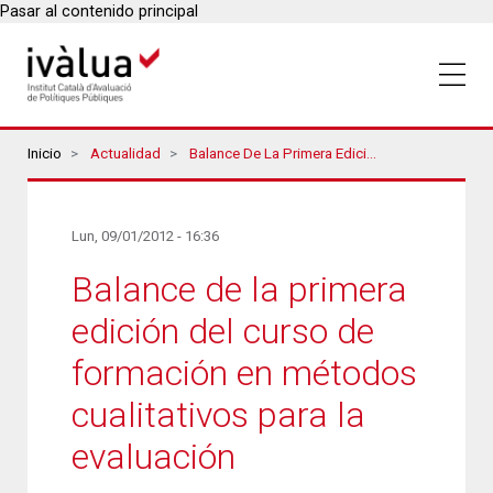
Pasar al contenido principal
Breadcrumbs
Inicio
Actualidad
Balance De La Primera Edición Del Curso De Formación En Métodos Cualitativos Para La Evaluación
Lun, 09/01/2012 - 16:36
Balance de la primera
edición del curso de
formación en métodos
cualitativos para la
evaluación