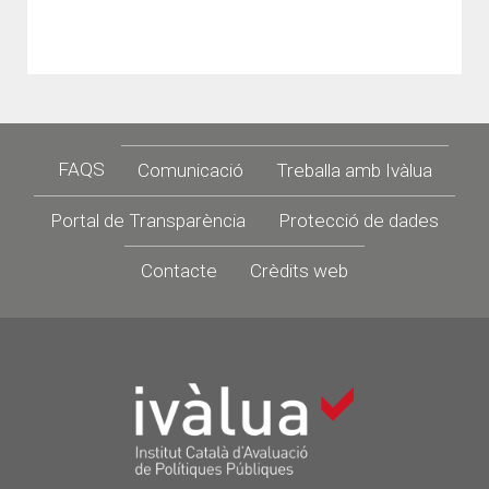
Footer
FAQS
Comunicació
Treballa amb Ivàlua
Portal de Transparència
Protecció de dades
Contacte
Crèdits web