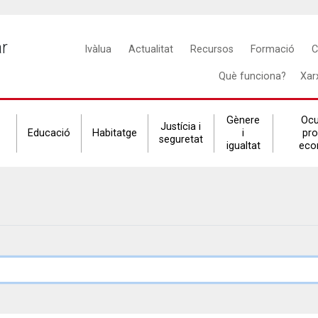
Main
ar
Ivàlua
Actualitat
Recursos
Formació
C
navigation
Què funciona?
Xar
Gènere
Ocu
Justícia i
Educació
Habitatge
i
pr
seguretat
igualtat
eco