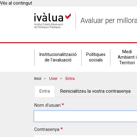
Vés al contingut
Avaluar per millor
Secondary
Medi
Institucionalització
Polítiques
Ambient i
de l'avaluació
socials
Territori
navigation
Breadcrumbs
Inici
User
Entra
Pestanyes
Entra
Reinicialitzeu la vostra contrasenya
primàries
Nom d'usuari
Contrasenya