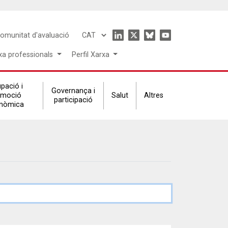
Icon
omunitat d'avaluació
Select
menu
your
xa professionals
Perfil Xarxa
language
pació i
Governança i
omoció
Salut
Altres
participació
nòmica