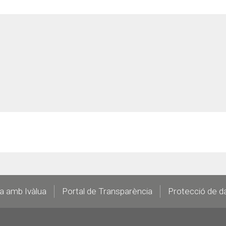
la amb Ivàlua
Portal de Transparència
Protecció de d