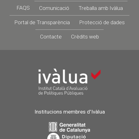
Footer
FAQS
Comunicació
Treballa amb Ivàlua
Portal de Transparència
Protecció de dades
Contacte
Crèdits web
Institucions membres d'Ivàlua