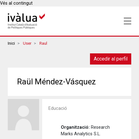
Vés al contingut
Breadcrumbs
Inici
User
Raul
Accedir al perfil
Raül Méndez-Vásquez
Educació
Organització:
Research
Marks Analytics S.L.