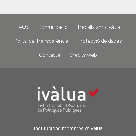
Footer
FAQS
Comunicació
Treballa amb Ivàlua
Portal de Transparència
Protecció de dades
Contacte
Crèdits web
Institucions membres d'Ivàlua