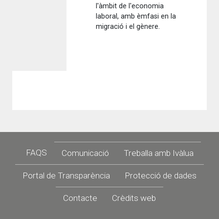
l'àmbit de l'economia
laboral, amb èmfasi en la
migració i el gènere.
Footer
FAQS
Comunicació
Treballa amb Ivàlua
Portal de Transparència
Protecció de dades
Contacte
Crèdits web