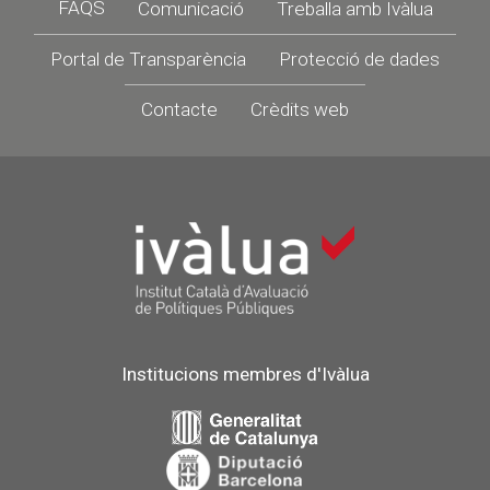
Footer
FAQS
Comunicació
Treballa amb Ivàlua
Portal de Transparència
Protecció de dades
Contacte
Crèdits web
Institucions membres d'Ivàlua