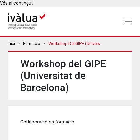
Vés al contingut
Breadcrumbs
Inici
Formació
Workshop Del GIPE (Universitat De Barcelona)
Workshop del GIPE
(Universitat de
Barcelona)
Col·laboració en formació