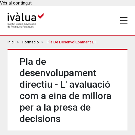
Vés al contingut
Breadcrumbs
Inici
Formació
Pla De Desenvolupament Directiu - L' Avaluació Com A Eina De Millora Per A La Presa De Decisions
Pla de
desenvolupament
directiu - L' avaluació
com a eina de millora
per a la presa de
decisions