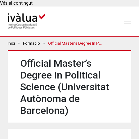
Vés al contingut
Breadcrumbs
Inici
Formació
Official Master’s Degree In Political Science (Universitat Autònoma De Barcelona)
Official Master’s
Degree in Political
Science (Universitat
Autònoma de
Barcelona)