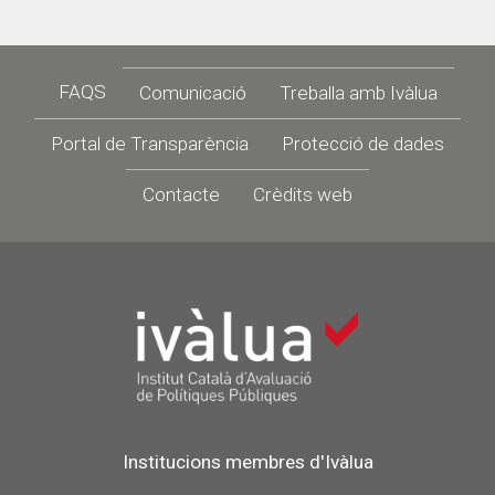
Footer
FAQS
Comunicació
Treballa amb Ivàlua
Portal de Transparència
Protecció de dades
Contacte
Crèdits web
Institucions membres d'Ivàlua