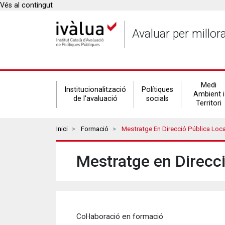
Vés al contingut
Avaluar per millor
Secondary
Medi
Institucionalització
Polítiques
Ambient i
de l'avaluació
socials
Territori
navigation
Breadcrumbs
Inici
Formació
Mestratge En Direcció Pública Local A
Mestratge en Direcc
Col·laboració en formació