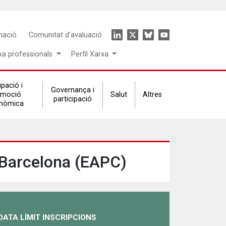
Icon
mació
Comunitat d'avaluació
menu
xa professionals
Perfil Xarxa
pació i
Governança i
omoció
Salut
Altres
participació
nòmica
 Barcelona (EAPC)
DATA LÍMIT INSCRIPCIONS