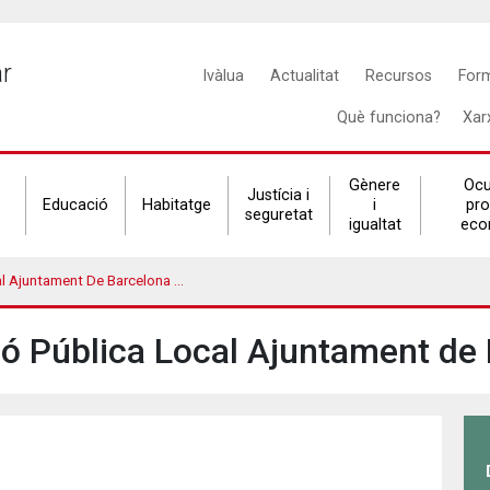
Main
ar
Ivàlua
Actualitat
Recursos
For
navigation
Què funciona?
Xar
Gènere
Ocu
Justícia i
Educació
Habitatge
i
pr
seguretat
igualtat
eco
juntament De Barcelona (EAPC)
ió Pública Local Ajuntament de