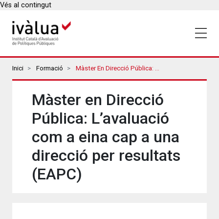
Vés al contingut
Breadcrumbs
Inici
Formació
Màster En Direcció Pública: L’avaluació Com A Eina Cap A Una Direcció Per Resultats (EAPC)
Màster en Direcció
Pública: L’avaluació
com a eina cap a una
direcció per resultats
(EAPC)