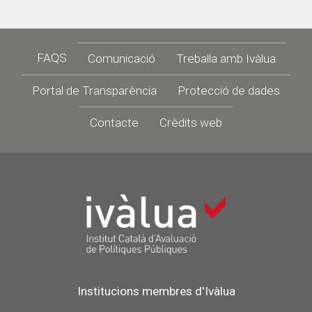
Footer
FAQS
Comunicació
Treballa amb Ivàlua
Portal de Transparència
Protecció de dades
Contacte
Crèdits web
Institucions membres d'Ivàlua