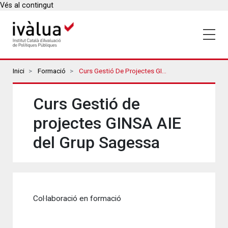
Vés al contingut
Breadcrumbs
Inici
Formació
Curs Gestió De Projectes GINSA AIE Del Grup Sagessa
Curs Gestió de
projectes GINSA AIE
del Grup Sagessa
Col·laboració en formació