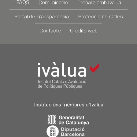
Footer
FAQS
Comunicació
Treballa amb Ivàlua
Portal de Transparència
Protecció de dades
Contacte
Crèdits web
Institucions membres d'Ivàlua