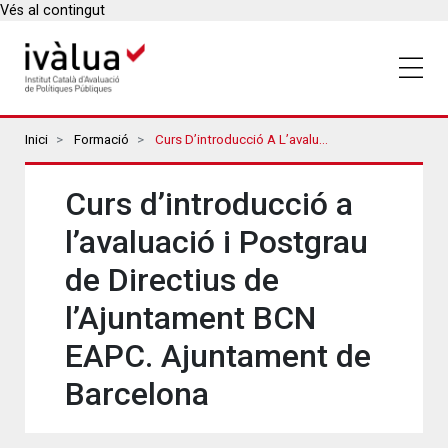
Vés al contingut
Breadcrumbs
Inici
Formació
Curs D’introducció A L’avaluació I Postgrau De Directius De L’Ajuntament BCN EAPC. Ajuntament De Barcelona
Curs d’introducció a
l’avaluació i Postgrau
de Directius de
l’Ajuntament BCN
EAPC. Ajuntament de
Barcelona