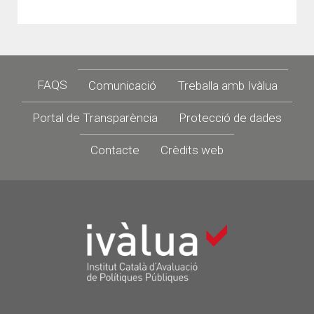
Footer
FAQS
Comunicació
Treballa amb Ivàlua
Portal de Transparència
Protecció de dades
Contacte
Crèdits web