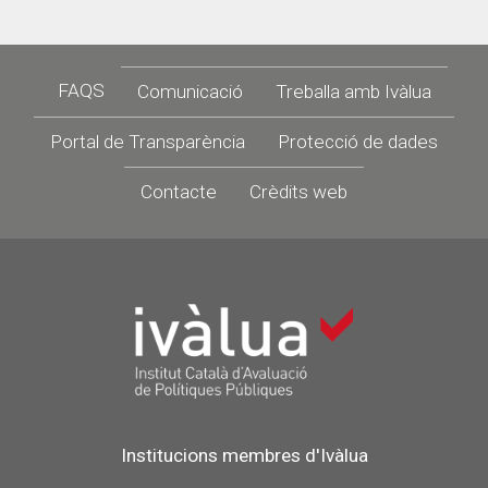
Footer
FAQS
Comunicació
Treballa amb Ivàlua
Portal de Transparència
Protecció de dades
Contacte
Crèdits web
Institucions membres d'Ivàlua