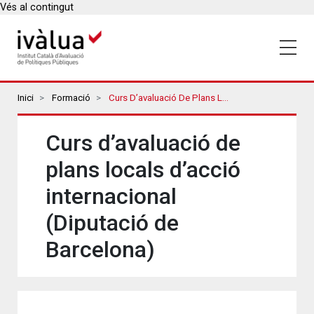
Vés al contingut
Breadcrumbs
Inici
Formació
Curs D’avaluació De Plans Locals D’acció Internacional (Diputació De Barcelona)
Curs d’avaluació de
plans locals d’acció
internacional
(Diputació de
Barcelona)