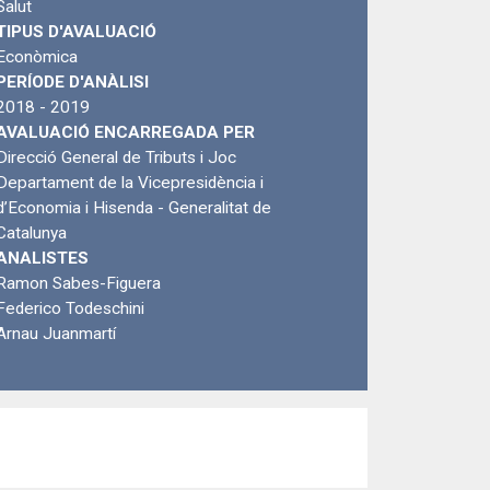
Salut
TIPUS D'AVALUACIÓ
Econòmica
PERÍODE D'ANÀLISI
2018 - 2019
AVALUACIÓ ENCARREGADA PER
Direcció General de Tributs i Joc
Departament de la Vicepresidència i
d’Economia i Hisenda - Generalitat de
Catalunya
ANALISTES
Ramon Sabes-Figuera
Federico Todeschini
Arnau Juanmartí