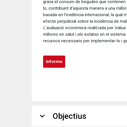
grava el consum de begudes que contenen edu
lo, contribuint d’aquesta manera a una millo
basada en l’evidència internacional, la qua
efecte perjudicial sobre la incidència de mal
L'avaluació econòmica realitzada per Ivàlua 
millores en salut i els estalvis en el sistema
recursos necessaris per implementar-lo i ge
Informe
expand_more
Objectius