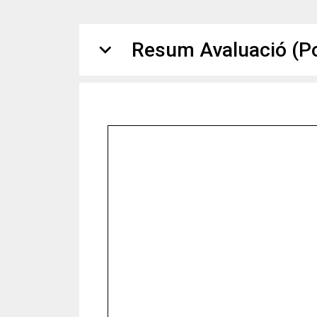
expand_more
Resum Avaluació (Pol