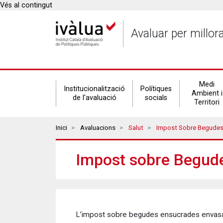
Vés al contingut
Avaluar per millor
Secondary
Medi
Institucionalització
Polítiques
Ambient i
de l'avaluació
socials
Territori
navigation
Breadcrumbs
Inici
Avaluacions
Salut
Impost Sobre Begudes 
Impost sobre Begud
L’impost sobre begudes ensucrades envasad