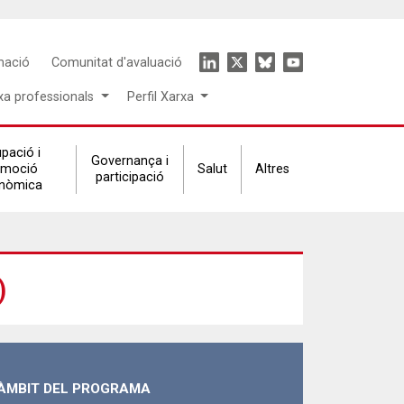
Icon
mació
Comunitat d'avaluació
menu
xa professionals
Perfil Xarxa
pació i
Governança i
omoció
Salut
Altres
participació
nòmica
)
ÀMBIT DEL PROGRAMA