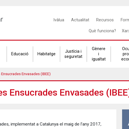
Main
ar
Ivàlua
Actualitat
Recursos
For
navigation
Què funciona?
Xar
Gènere
Ocu
Justícia i
Educació
Habitatge
i
pr
seguretat
igualtat
eco
Ensucrades Envasades (IBEE)
es Ensucrades Envasades (IBEE
es, implementat a Catalunya el maig de l’any 2017,