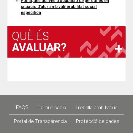
Polítiques actives d'ocupació de persones en
situació d'atur amb vulnerabilitat social
específica
QUÈ ÉS
AVALUAR?
Footer
FAQS
Comunicació
Treballa amb Ivàlua
Portal de Transparència
Protecció de dades