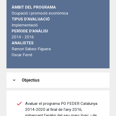
ÀMBIT DEL PROGRAMA
Ocupació i promoció econòmica
TIPUS D'AVALUACIÓ
Implementació
PERÍODE D'ANÀLISI
2014 - 2016
ANALISTES
Ramon Sabes-Figuera
Oscar Ferré
expand_more
Objectius
Avaluar el programa PO FEDER Catalunya
2014-2020 al final de l'any 2016,
mitjançant l’anàlisi del seu marc lògic, i de