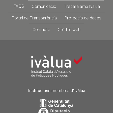
Footer
FAQS
Comunicació
Treballa amb Ivàlua
Portal de Transparència
Protecció de dades
Contacte
Crèdits web
Institucions membres d'Ivàlua