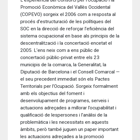
L’experiència del Consorci per l’Ocupació i la
Promoció Econòmica del Vallès Occidental
(COPEVO) sorgeix el 2006 com a resposta al
procés d’estructuració de les polítiques del
SOC en la direcció de reforçar l’eficiència del
sistema ocupacional en base als principis de la
descentralització i la concertació encetat el
2005. L’ens neix com a ens públic de
concertació públic-privat entre els 23
municipis de la comarca, la Generalitat, la
Diputació de Barcelona i el Consell Comarcal —
el seu precedent immediat són els Pactes
Territorials per l’Ocupació. Sorgeix formalment
amb els objectius del foment i
desenvolupament de programes, serveis i
actuacions adreçades a millorar l’ocupabilitat i
qualificació de lespersones i l’anàlisi de la
problemàtica i les necessitats en aquests
àmbits, però també juguen un paper important
les actuacions adreçades a la promoció