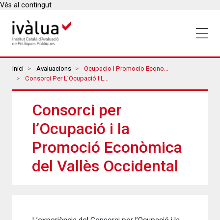
Vés al contingut
Breadcrumbs
Inici
Avaluacions
Ocupacio I Promocio Economica
Consorci Per L’Ocupació I La Promoció Econòmica Del Vallès Occidental
Consorci per
l’Ocupació i la
Promoció Econòmica
del Vallès Occidental