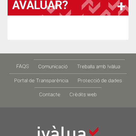
AVALUAR?
Footer
FAQS
Comunicació
Treballa amb Ivàlua
Portal de Transparència
Protecció de dades
Contacte
Crèdits web