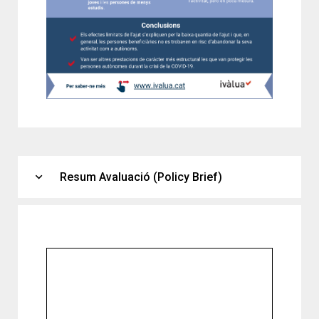
expand_more
Resum Avaluació (Policy Brief)