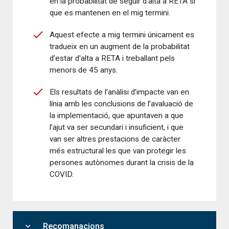
en la probabilitat de seguir d'alta a RETA sí
que es mantenen en el mig termini.
Aquest efecte a mig termini únicament es
tradueix en un augment de la probabilitat
d'estar d'alta a RETA i treballant pels
menors de 45 anys.
Els resultats de l’anàlisi d’impacte van en
línia amb les conclusions de l’avaluació de
la implementació, que apuntaven a que
l’ajut va ser secundari i insuficient, i que
van ser altres prestacions de caràcter
més estructural les que van protegir les
persones autònomes durant la crisis de la
COVID.
expand_more
Recomanacions