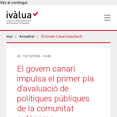
Vés al contingut
Breadcrumbs
Inici
Actualitat
El Govern Canari Impulsa El Primer Pla D’avaluació De Polítiques Públiques De La Comunitat Autònoma
dt., 15/10/2024 - 14:40
El govern canari
impulsa el primer pla
d’avaluació de
polítiques públiques
de la comunitat