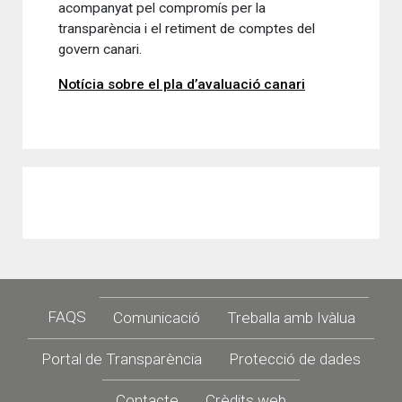
acompanyat pel compromís per la
transparència i el retiment de comptes del
govern canari.
Notícia sobre el pla d’avaluació canari
Footer
FAQS
Comunicació
Treballa amb Ivàlua
Portal de Transparència
Protecció de dades
Contacte
Crèdits web