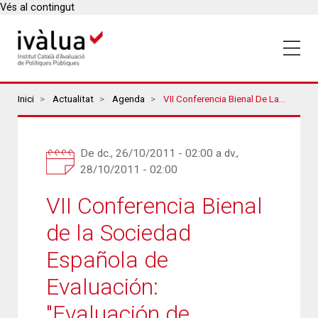
Vés al contingut
Breadcrumbs
Inici
Actualitat
Agenda
VII Conferencia Bienal De La Sociedad Española De Evaluación: "Evaluación De Políticas De Innovación"
De
dc., 26/10/2011 - 02:00
a
dv.,
28/10/2011 - 02:00
VII Conferencia Bienal
de la Sociedad
Española de
Evaluación:
"Evaluación de