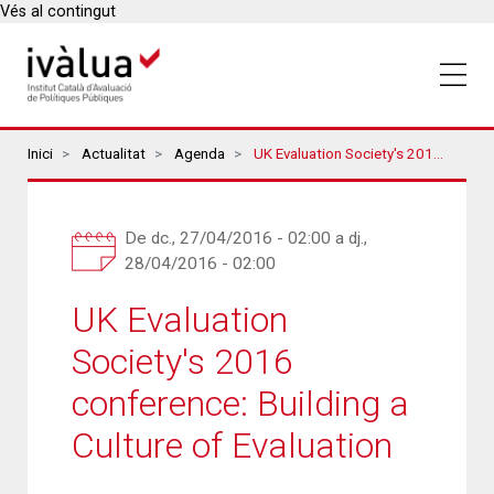
Vés al contingut
Breadcrumbs
Inici
Actualitat
Agenda
UK Evaluation Society's 2016 Conference: Building A Culture Of Evaluation
De
dc., 27/04/2016 - 02:00
a
dj.,
28/04/2016 - 02:00
UK Evaluation
Society's 2016
conference: Building a
Culture of Evaluation