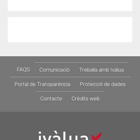
Footer
FAQS
Comunicació
Treballa amb Ivàlua
Portal de Transparència
Protecció de dades
Contacte
Crèdits web