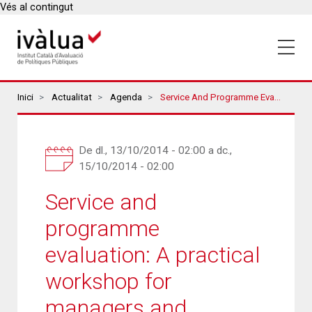
Vés al contingut
Breadcrumbs
Inici
Actualitat
Agenda
Service And Programme Evaluation: A Practical Workshop For Managers And Commissioners
De
dl., 13/10/2014 - 02:00
a
dc.,
15/10/2014 - 02:00
Service and
programme
evaluation: A practical
workshop for
managers and