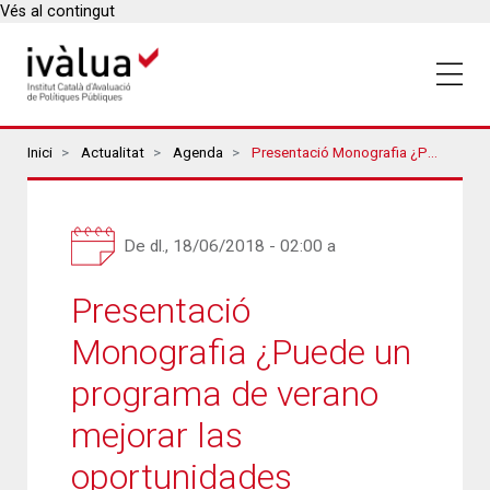
Vés al contingut
Breadcrumbs
Inici
Actualitat
Agenda
Presentació Monografia ¿Puede Un Programa De Verano Mejorar Las Oportunidades Educativas Del Alumnado? Evaluación De Impacto Del Programa Èxit Estiu.
De
dl., 18/06/2018 - 02:00
a
Presentació
Monografia ¿Puede un
programa de verano
mejorar las
oportunidades