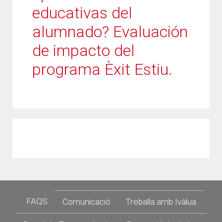
educativas del
alumnado? Evaluación
de impacto del
programa Èxit Estiu.
Footer
FAQS
Comunicació
Treballa amb Ivàlua