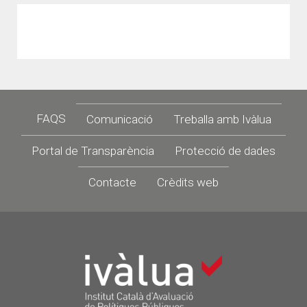
Footer
FAQS
Comunicació
Treballa amb Ivàlua
Portal de Transparència
Protecció de dades
Contacte
Crèdits web