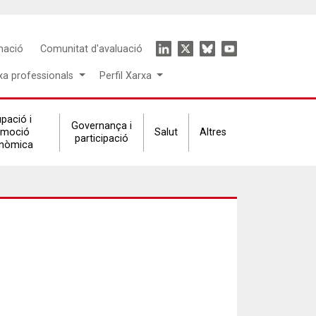
Icon
mació
Comunitat d'avaluació
menu
xa professionals
Perfil Xarxa
pació i
Governança i
omoció
Salut
Altres
participació
nòmica