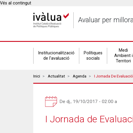
Vés al contingut
Avaluar per millor
Secondary
Medi
Institucionalització
Polítiques
Ambient i
de l'avaluació
socials
Territori
navigation
Breadcrumbs
Inici
Actualitat
Agenda
I Jornada De Evaluació
De
dj., 19/10/2017 - 02:00
a
I Jornada de Evaluaci