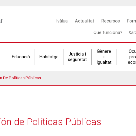
Main
ar
Ivàlua
Actualitat
Recursos
For
navigation
Què funciona?
Xar
Gènere
Ocu
Justícia i
Educació
Habitatge
i
pr
seguretat
igualtat
eco
n De Políticas Públicas
ón de Políticas Públicas