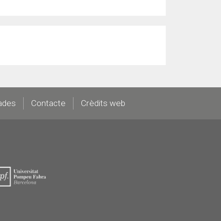
ades
Contacte
Crèdits web