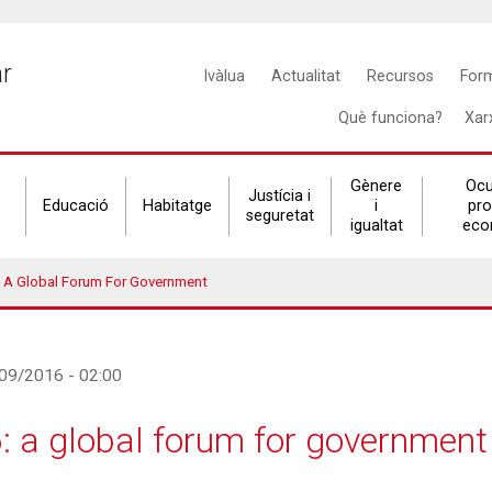
Main
ar
Ivàlua
Actualitat
Recursos
For
navigation
Què funciona?
Xar
Gènere
Ocu
Justícia i
Educació
Habitatge
i
pr
seguretat
igualtat
eco
 A Global Forum For Government
/09/2016 - 02:00
 a global forum for government