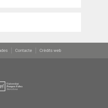
ades
Contacte
Crèdits web