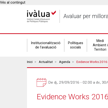
Vés al contingut
Avaluar per millor
Secondary
Medi
Institucionalització
Polítiques
Ambient i
de l'avaluació
socials
Territori
navigation
Breadcrumbs
Inici
Actualitat
Agenda
Evidence Works 2016:
De
dj., 29/09/2016 - 02:00
a
dv., 30
Evidence Works 2016: