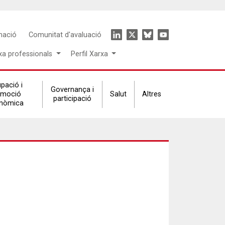
Icon
mació
Comunitat d'avaluació
menu
xa professionals
Perfil Xarxa
pació i
Governança i
omoció
Salut
Altres
participació
nòmica