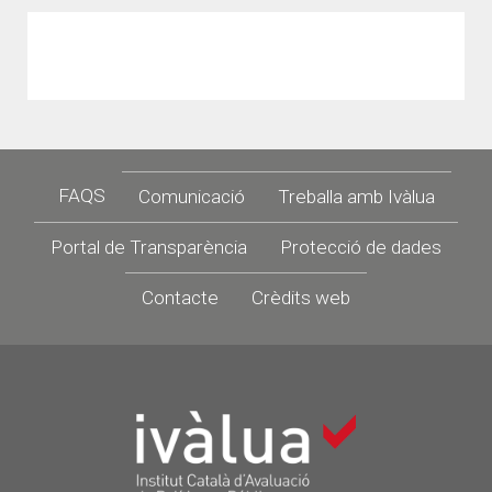
Footer
FAQS
Comunicació
Treballa amb Ivàlua
Portal de Transparència
Protecció de dades
Contacte
Crèdits web