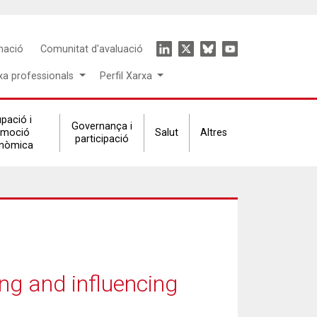
Icon
mació
Comunitat d'avaluació
menu
xa professionals
Perfil Xarxa
pació i
Governança i
omoció
Salut
Altres
participació
nòmica
g and influencing