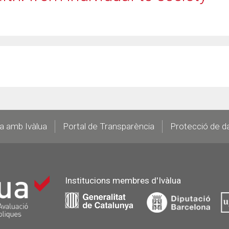
la amb Ivàlua
Portal de Transparència
Protecció de d
Institucions membres d'Ivàlua