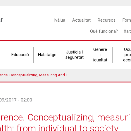
Main
ar
Ivàlua
Actualitat
Recursos
For
navigation
Què funciona?
Xar
Gènere
Ocu
Justícia i
Educació
Habitatge
i
pr
seguretat
igualtat
eco
suring And Influencing Context In Mental Health: From Individual To Society
7/09/2017 - 02:00
nce. Conceptualizing, measurin
lth: from individual to society