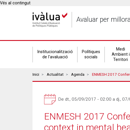
Vés al contingut
Avaluar per millor
Secondary
Medi
Institucionalització
Polítiques
Ambient i
de l'avaluació
socials
Territori
navigation
Breadcrumbs
Inici
Actualitat
Agenda
ENMESH 2017 Conference. Conceptualizing, Mea
De
dt., 05/09/2017 - 02:00
a
dj., 0
ENMESH 2017 Confere
context in mental hea