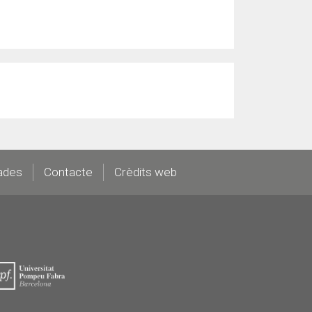
ades
Contacte
Crèdits web